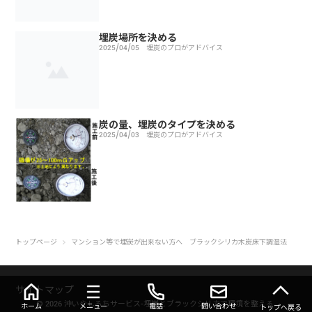
埋炭場所を決める
2025/04/05
埋炭のプロがアドバイス
炭の量、埋炭のタイプを決める
2025/04/03
埋炭のプロがアドバイス
トップページ
マンション等で埋炭が出来ない方へ ブラックシリカ木炭床下調湿法
サイトマップ
© 2026 沖いやしろちサービス-埋炭とブラックシリカで環境を整える.
ホーム
メニュー
電話
問い合わせ
トップへ戻る